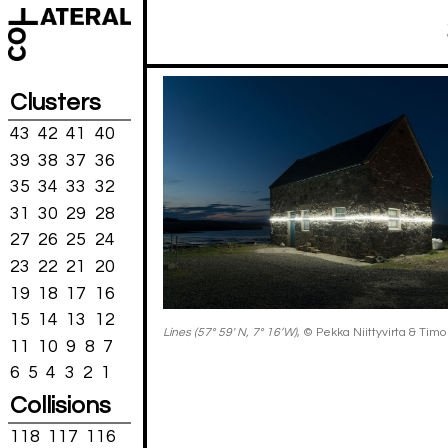
Clusters
43
42
41
40
39
38
37
36
35
34
33
32
31
30
29
28
27
26
25
24
23
22
21
20
19
18
17
16
15
14
13
12
Lines (57° 59′ N, 7° 16’W)
, © Pekka Niittyvirta & Tim
11
10
9
8
7
6
5
4
3
2
1
Collisions
118
117
116