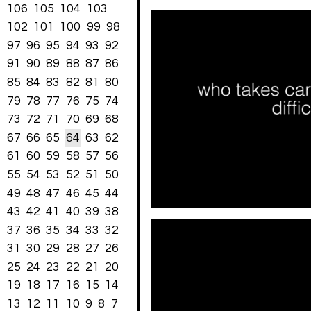
106
105
104
103
102
101
100
99
98
97
96
95
94
93
92
91
90
89
88
87
86
85
84
83
82
81
80
79
78
77
76
75
74
73
72
71
70
69
68
67
66
65
64
63
62
61
60
59
58
57
56
55
54
53
52
51
50
49
48
47
46
45
44
43
42
41
40
39
38
37
36
35
34
33
32
31
30
29
28
27
26
25
24
23
22
21
20
19
18
17
16
15
14
13
12
11
10
9
8
7