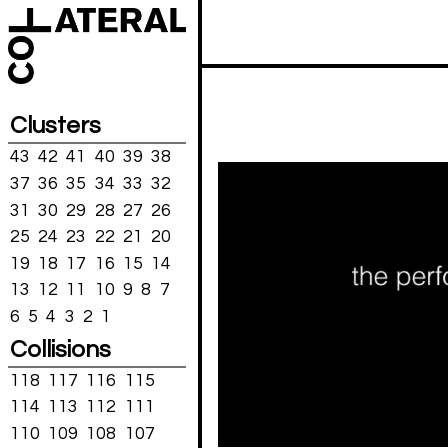
Clusters
43
42
41
40
39
38
37
36
35
34
33
32
31
30
29
28
27
26
25
24
23
22
21
20
19
18
17
16
15
14
13
12
11
10
9
8
7
6
5
4
3
2
1
Collisions
118
117
116
115
114
113
112
111
110
109
108
107